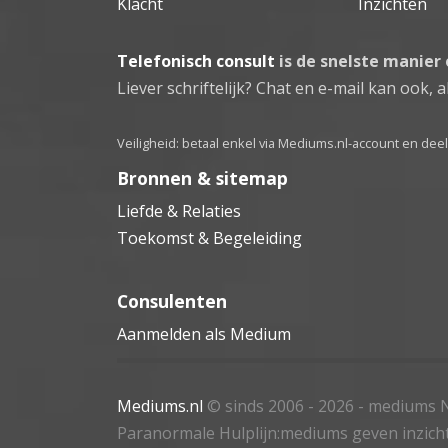
Klacht
Inzichten
Telefonisch consult
is de snelste manier
Liever schriftelijk? Chat en e-mail kan ook, al
Veiligheid: betaal enkel via Mediums.nl-account en de
Bronnen & sitemap
Liefde & Relaties
Toekomst & Begeleiding
Consulenten
Aanmelden als Medium
Mediums.nl
© sinds 2006 - 2026
- mediums N
Paranormale Hulplijn:mediums geven inzich