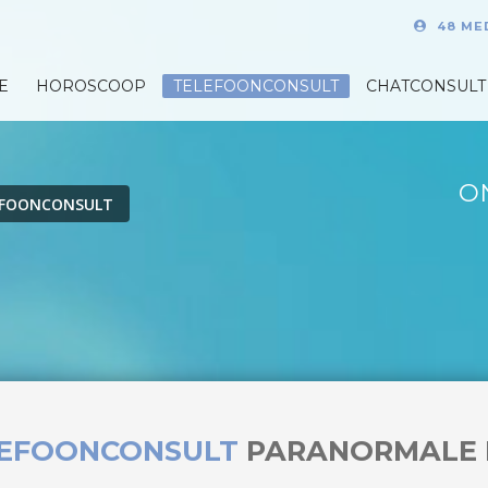
48 ME
E
HOROSCOOP
TELEFOONCONSULT
CHATCONSULT
O
EFOONCONSULT
LEFOONCONSULT
PARANORMALE 