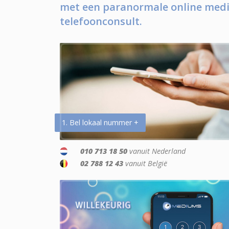
met een paranormale online medi
telefoonconsult.
1. Bel lokaal nummer +
010 713 18 50
vanuit Nederland
02 788 12 43
vanuit België