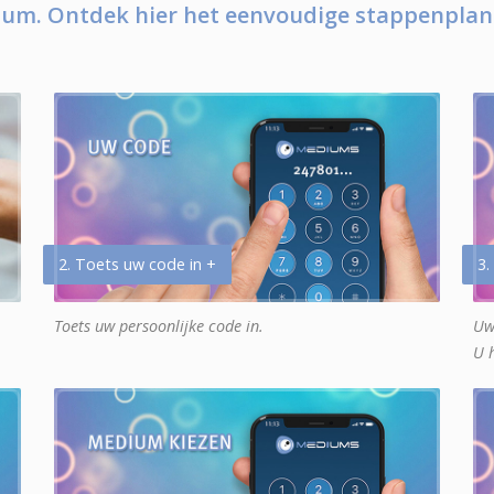
um. Ontdek hier het eenvoudige stappenplan
2. Toets uw code in +
3.
Toets uw persoonlijke code in.
Uw
U 