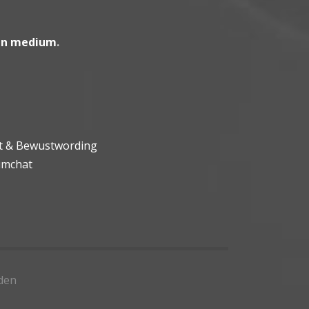
en medium
.
ht & Bewustwording
umchat
den