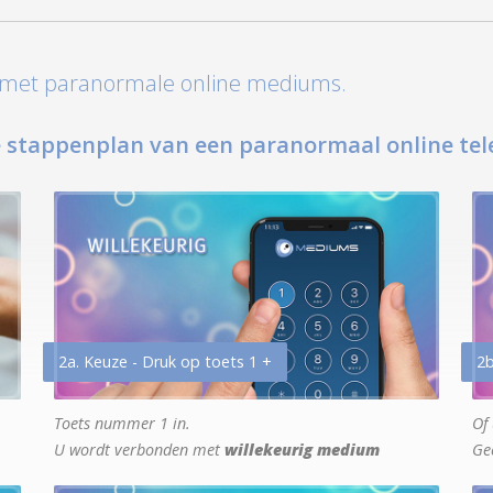
t met paranormale online mediums.
 stappenplan van een paranormaal online tel
2a. Keuze - Druk op toets 1 +
2b
Toets nummer 1 in.
Of 
U wordt verbonden met
willekeurig medium
Ge