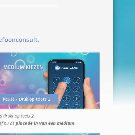
efoonconsult.
. Keuze - Druk op toets 2 +
u drukt op toets 2.
ef nu de
pincode in van een medium