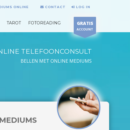
DIUMS ONLINE
CONTACT
LOG IN
TAROT
FOTOREADING
GRATIS
ACCOUNT
NLINE TELEFOONCONSULT
BELLEN MET ONLINE MEDIUMS
MEDIUMS