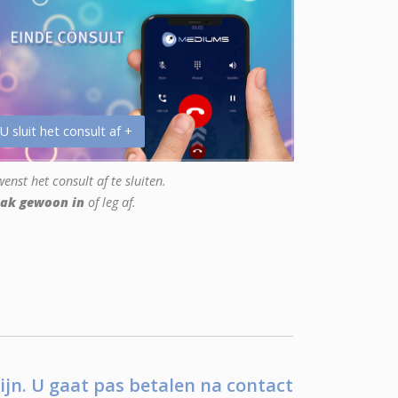
 U sluit het consult af +
enst het consult af te sluiten.
ak gewoon in
of leg af.
ijn. U gaat pas betalen na contact