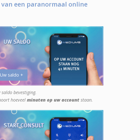
 van een paranormaal online
 Uw saldo +
 saldo bevestiging.
hoort hoeveel
minuten op uw account
staan.