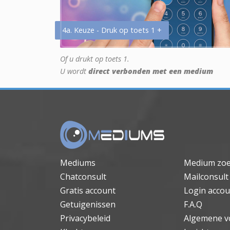
4a. Keuze - Druk op toets 1 +
Of u drukt op toets 1.
U wordt
direct verbonden met een medium
Mediums
Medium zo
Chatconsult
Mailconsult
Gratis account
Login accou
Getuigenissen
F.A.Q
Privacybeleid
Algemene v