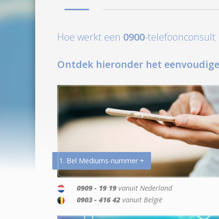
Hoe werkt een
0900
-telefoonconsul
Ontdek hieronder het eenvoudige
1. Bel Mediums-nummer +
0909 - 19 19
vanuit Nederland
0903 - 416 42
vanuit België