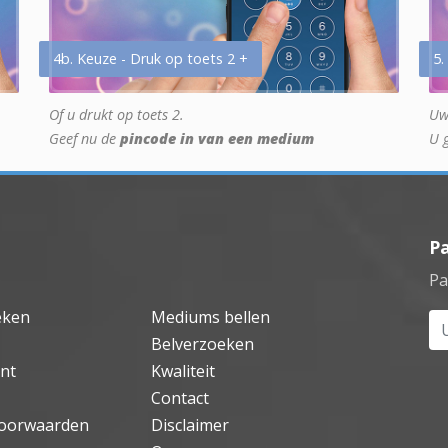
4b. Keuze - Druk op toets 2 +
5.
Of u drukt op toets 2.
Uw
Geef nu de
pincode in van een medium
U 
P
Pa
eken
Mediums bellen
Uw
Belverzoeken
nt
Kwaliteit
Contact
oorwaarden
Disclaimer