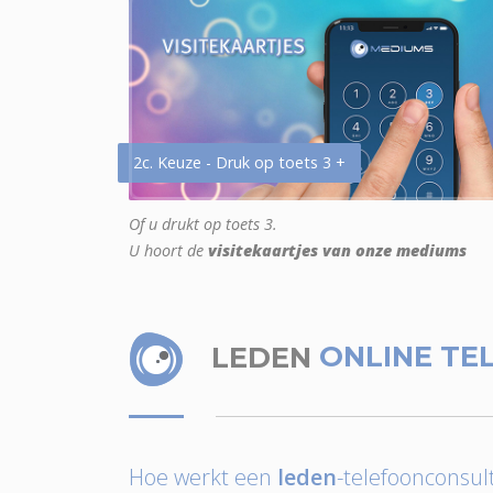
2c. Keuze - Druk op toets 3 +
Of u drukt op toets 3.
U hoort de
visitekaartjes van onze mediums
LEDEN
ONLINE TE
Hoe werkt een
leden
-telefoonconsult