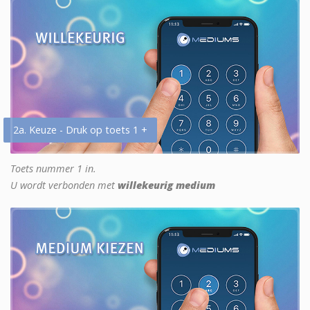
2a. Keuze - Druk op toets 1 +
Toets nummer 1 in.
U wordt verbonden met
willekeurig medium