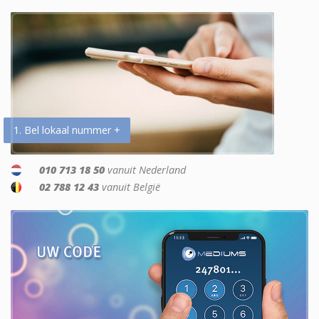
1. Bel lokaal nummer +
010 713 18 50
vanuit Nederland
02 788 12 43
vanuit België