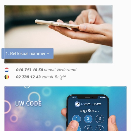
1. Bel lokaal nummer +
010 713 18 50
vanuit Nederland
02 788 12 43
vanuit België