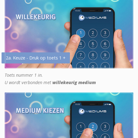
2a. Keuze - Druk op toets 1 +
Toets nummer 1 in.
U wordt verbonden met
willekeurig medium