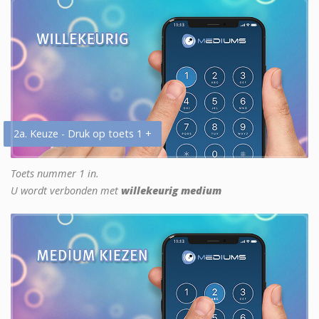
2a. Keuze - Druk op toets 1 +
Toets nummer 1 in.
U wordt verbonden met
willekeurig medium