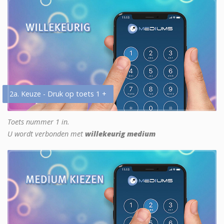
2a. Keuze - Druk op toets 1 +
Toets nummer 1 in.
U wordt verbonden met
willekeurig medium