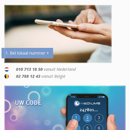
1. Bel lokaal nummer +
010 713 18 50
vanuit Nederland
02 788 12 43
vanuit België