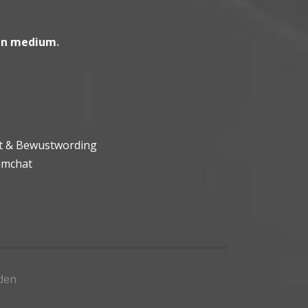
en medium
.
ht & Bewustwording
umchat
den