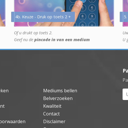
4b. Keuze - Druk op toets 2 +
5.
Of u drukt op toets 2.
Uw
Geef nu de
pincode in van een medium
U 
P
Pa
eken
Mediums bellen
Uw
Belverzoeken
nt
Kwaliteit
Contact
oorwaarden
Disclaimer