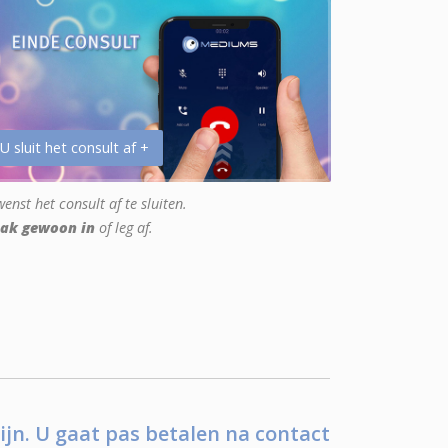
 U sluit het consult af +
enst het consult af te sluiten.
ak gewoon in
of leg af.
ijn. U gaat pas betalen na contact