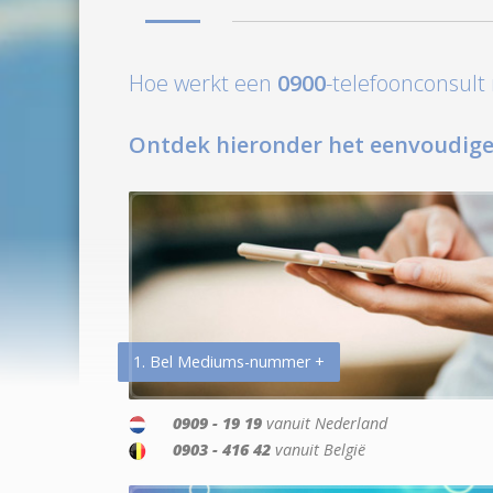
Hoe werkt een
0900
-telefoonconsul
Ontdek hieronder het eenvoudige
1. Bel Mediums-nummer +
0909 - 19 19
vanuit Nederland
0903 - 416 42
vanuit België