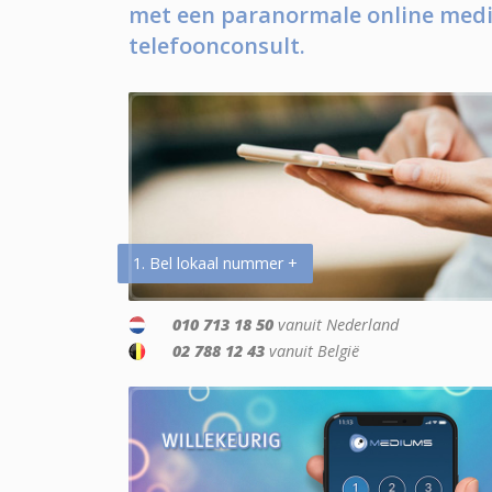
met een paranormale online medi
telefoonconsult.
1. Bel lokaal nummer +
010 713 18 50
vanuit Nederland
02 788 12 43
vanuit België