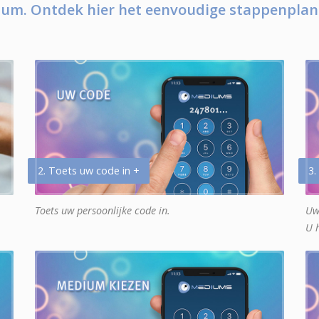
um. Ontdek hier het eenvoudige stappenplan
2. Toets uw code in +
3.
Toets uw persoonlijke code in.
Uw
U 