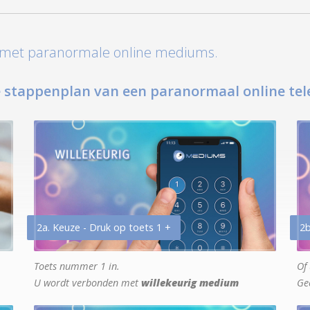
t met paranormale online mediums.
 stappenplan van een paranormaal online tel
2a. Keuze - Druk op toets 1 +
2b
Toets nummer 1 in.
Of 
U wordt verbonden met
willekeurig medium
Ge