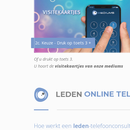
2c. Keuze - Druk op toets 3 +
Of u drukt op toets 3.
U hoort de
visitekaartjes van onze mediums
LEDEN
ONLINE TE
Hoe werkt een
leden
-telefoonconsult