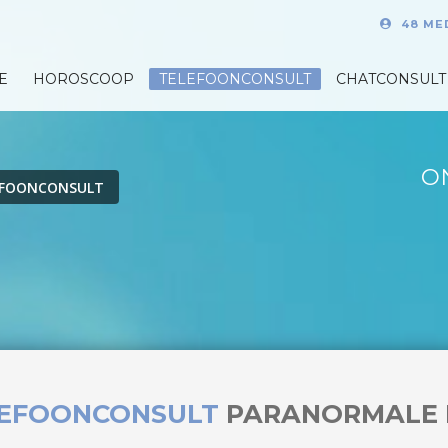
48 ME
E
HOROSCOOP
TELEFOONCONSULT
CHATCONSULT
O
EFOONCONSULT
LEFOONCONSULT
PARANORMALE 