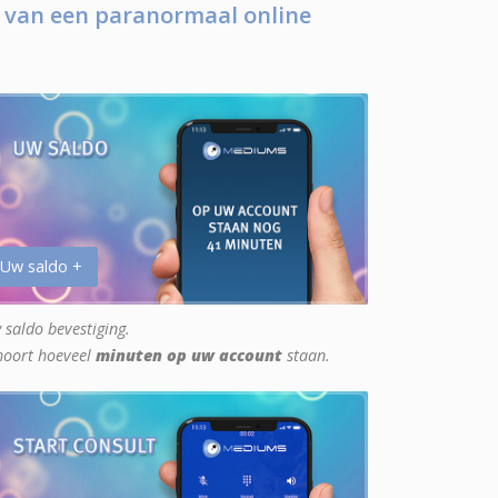
 van een paranormaal online
 Uw saldo +
 saldo bevestiging.
hoort hoeveel
minuten op uw account
staan.