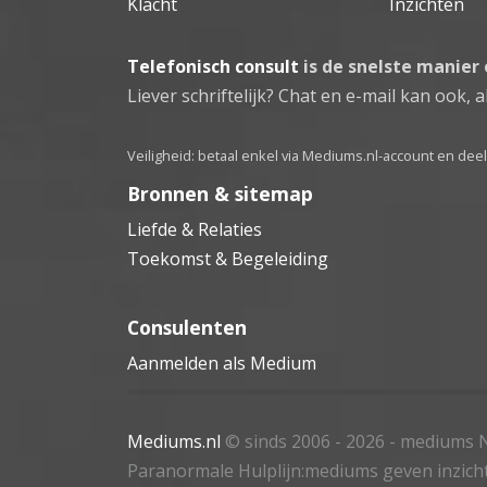
Klacht
Inzichten
Telefonisch consult
is de snelste manier
Liever schriftelijk? Chat en e-mail kan ook, al
Veiligheid: betaal enkel via Mediums.nl-account en de
Bronnen & sitemap
Liefde & Relaties
Toekomst & Begeleiding
Consulenten
Aanmelden als Medium
Mediums.nl
© sinds 2006 - 2026
- mediums N
Paranormale Hulplijn:mediums geven inzich