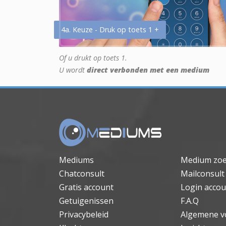
4a. Keuze - Druk op toets 1 +
Of u drukt op toets 1.
U wordt
direct verbonden met een medium
Mediums
Medium zo
Chatconsult
Mailconsult
Gratis account
Login accou
Getuigenissen
F.A.Q
Privacybeleid
Algemene v