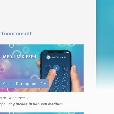
efoonconsult.
. Keuze - Druk op toets 2 +
u drukt op toets 2.
ef nu de
pincode in van een medium