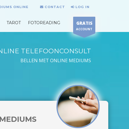
DIUMS ONLINE
CONTACT
LOG IN
TAROT
FOTOREADING
GRATIS
ACCOUNT
NLINE TELEFOONCONSULT
BELLEN MET ONLINE MEDIUMS
MEDIUMS