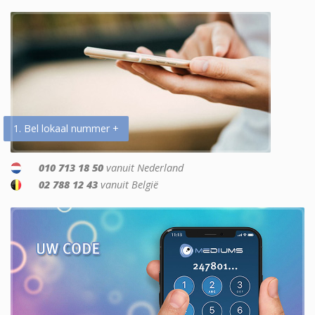
1. Bel lokaal nummer +
010 713 18 50
vanuit Nederland
02 788 12 43
vanuit België