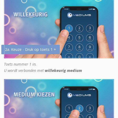
2a. Keuze - Druk op toets 1 +
Toets nummer 1 in.
U wordt verbonden met
willekeurig medium