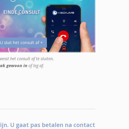
 U sluit het consult af +
enst het consult af te sluiten.
ak gewoon in
of leg af.
ijn. U gaat pas betalen na contact