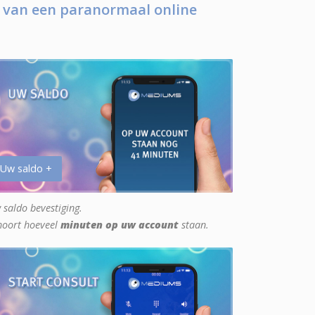
 van een paranormaal online
 Uw saldo +
 saldo bevestiging.
hoort hoeveel
minuten op uw account
staan.