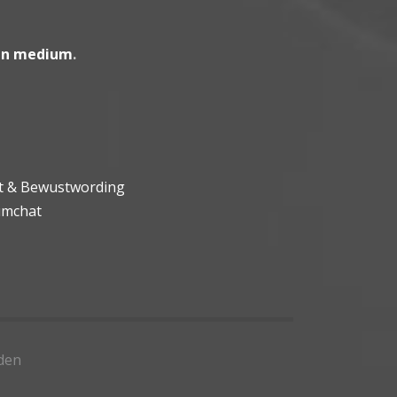
en medium
.
ht & Bewustwording
umchat
den