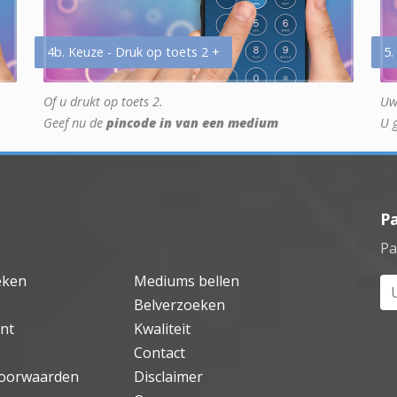
4b. Keuze - Druk op toets 2 +
5.
Of u drukt op toets 2.
Uw
Geef nu de
pincode in van een medium
U 
P
Pa
eken
Mediums bellen
Uw
Belverzoeken
nt
Kwaliteit
Contact
oorwaarden
Disclaimer