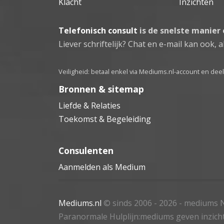
Klacht
Inzichten
Telefonisch consult
is de snelste manier
Liever schriftelijk? Chat en e-mail kan ook, al
Veiligheid: betaal enkel via Mediums.nl-account en de
Bronnen & sitemap
Liefde & Relaties
Toekomst & Begeleiding
Consulenten
Aanmelden als Medium
Mediums.nl
© sinds 2006 - 2026
- mediums N
Paranormale Hulplijn:mediums geven inzich