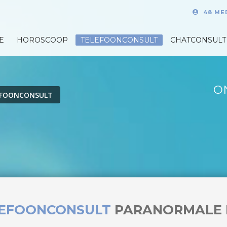
48 ME
E
HOROSCOOP
TELEFOONCONSULT
CHATCONSULT
O
EFOONCONSULT
LEFOONCONSULT
PARANORMALE 