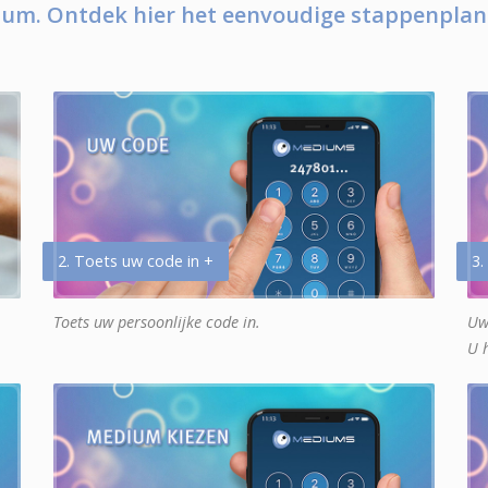
um. Ontdek hier het eenvoudige stappenplan
2. Toets uw code in +
3.
Toets uw persoonlijke code in.
Uw
U 