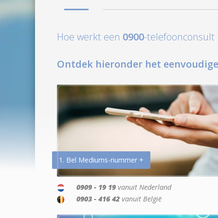
Hoe werkt een
0900
-telefoonconsul
Ontdek hieronder het eenvoudige
1. Bel Mediums-nummer +
0909 - 19 19
vanuit Nederland
0903 - 416 42
vanuit België