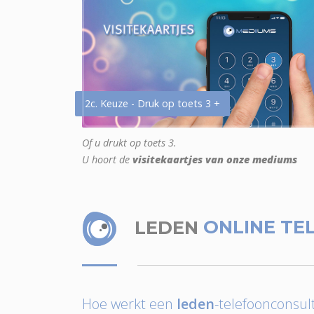
2c. Keuze - Druk op toets 3 +
Of u drukt op toets 3.
U hoort de
visitekaartjes van onze mediums
LEDEN
ONLINE TE
Hoe werkt een
leden
-telefoonconsult