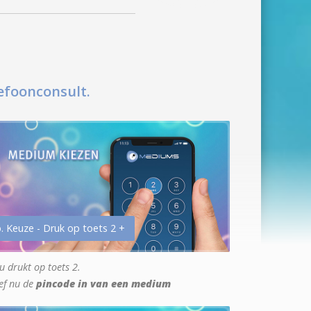
efoonconsult.
. Keuze - Druk op toets 2 +
u drukt op toets 2.
ef nu de
pincode in van een medium