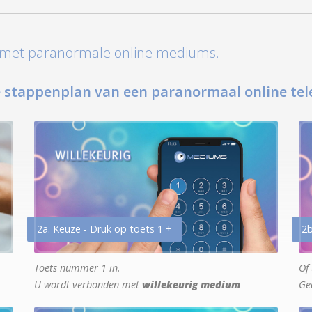
t met paranormale online mediums.
 stappenplan van een paranormaal online tel
2a. Keuze - Druk op toets 1 +
2b
Toets nummer 1 in.
Of 
U wordt verbonden met
willekeurig medium
Ge