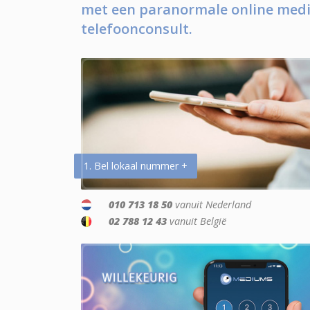
met een paranormale online medi
telefoonconsult.
1. Bel lokaal nummer +
010 713 18 50
vanuit Nederland
02 788 12 43
vanuit België