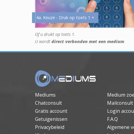
4a. Keuze - Druk op toets 1 +
Of u drukt op toets 1.
U wordt
direct verbonden met een medium
Mediums
Medium zo
Chatconsult
Mailconsult
Gratis account
Login accou
Getuigenissen
F.A.Q
Privacybeleid
Algemene v