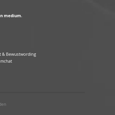
en medium
.
ht & Bewustwording
umchat
den