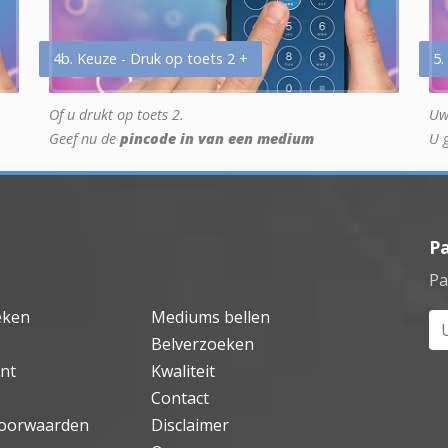
4b. Keuze - Druk op toets 2 +
5.
Of u drukt op toets 2.
Uw
Geef nu de
pincode in van een medium
U 
P
Pa
eken
Mediums bellen
Uw
Belverzoeken
nt
Kwaliteit
Contact
oorwaarden
Disclaimer