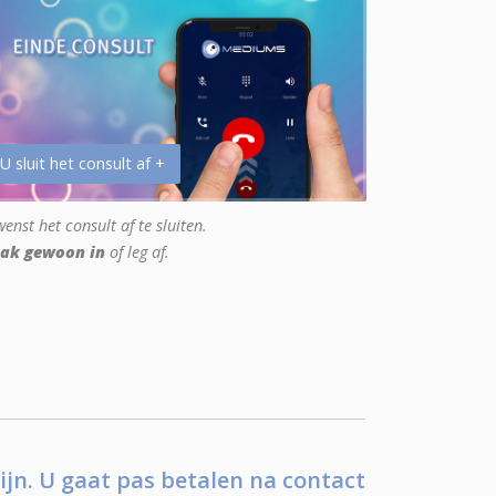
 U sluit het consult af +
enst het consult af te sluiten.
ak gewoon in
of leg af.
ijn. U gaat pas betalen na contact