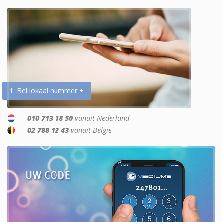
1. Bel lokaal nummer +
010 713 18 50
vanuit Nederland
02 788 12 43
vanuit België