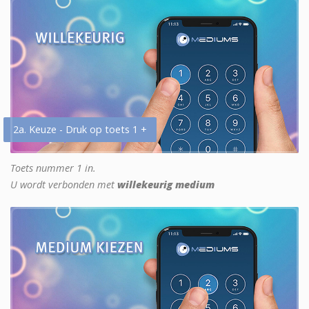
2a. Keuze - Druk op toets 1 +
Toets nummer 1 in.
U wordt verbonden met
willekeurig medium