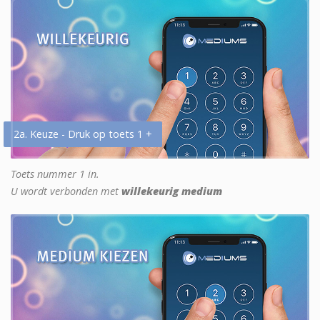
2a. Keuze - Druk op toets 1 +
Toets nummer 1 in.
U wordt verbonden met
willekeurig medium