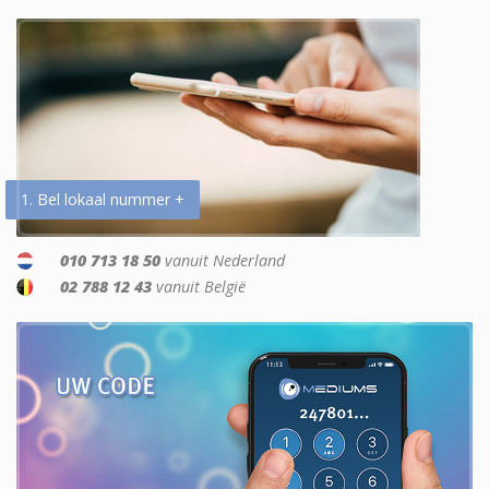
1. Bel lokaal nummer +
010 713 18 50
vanuit Nederland
02 788 12 43
vanuit België