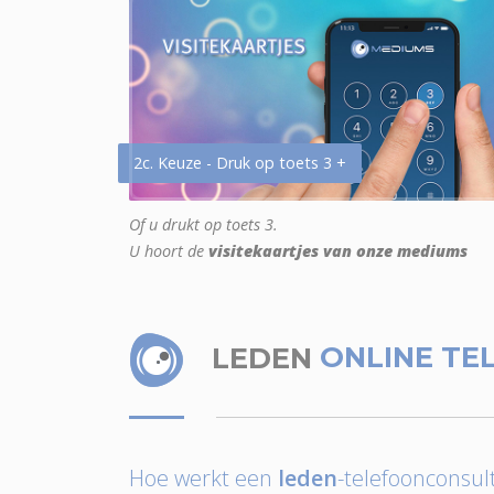
2c. Keuze - Druk op toets 3 +
Of u drukt op toets 3.
U hoort de
visitekaartjes van onze mediums
LEDEN
ONLINE TE
Hoe werkt een
leden
-telefoonconsult