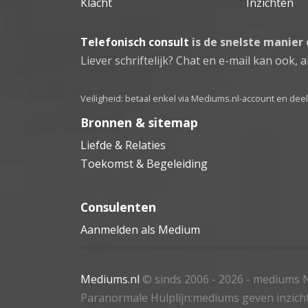
Klacht
Inzichten
Telefonisch consult
is de snelste manier
Liever schriftelijk? Chat en e-mail kan ook, al
Veiligheid: betaal enkel via Mediums.nl-account en de
Bronnen & sitemap
Liefde & Relaties
Toekomst & Begeleiding
Consulenten
Aanmelden als Medium
Mediums.nl
© sinds 2006 - 2026
- mediums N
Paranormale Hulplijn:mediums geven inzich