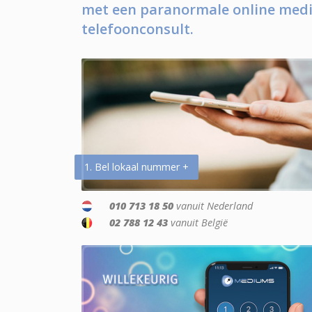
met een paranormale online medi
telefoonconsult.
1. Bel lokaal nummer +
010 713 18 50
vanuit Nederland
02 788 12 43
vanuit België