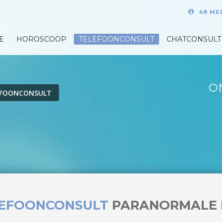
48 ME
E
HOROSCOOP
TELEFOONCONSULT
CHATCONSULT
O
EFOONCONSULT
LEFOONCONSULT
PARANORMALE 