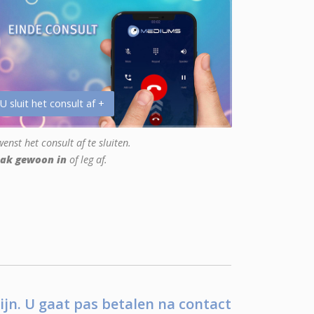
 U sluit het consult af +
enst het consult af te sluiten.
ak gewoon in
of leg af.
ijn. U gaat pas betalen na contact