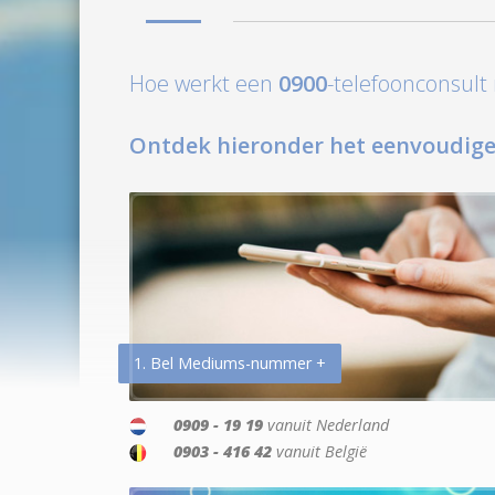
Hoe werkt een
0900
-telefoonconsul
Ontdek hieronder het eenvoudige
1. Bel Mediums-nummer +
0909 - 19 19
vanuit Nederland
0903 - 416 42
vanuit België