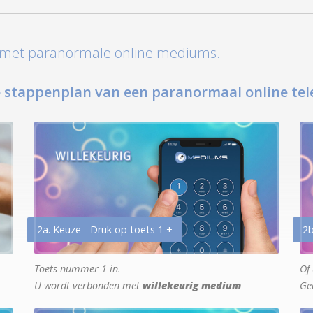
t met paranormale online mediums.
 stappenplan van een paranormaal online tel
2a. Keuze - Druk op toets 1 +
2b
Toets nummer 1 in.
Of 
U wordt verbonden met
willekeurig medium
Ge