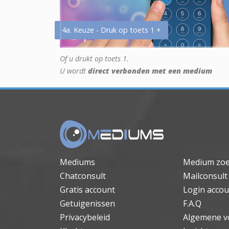
4a. Keuze - Druk op toets 1 +
Of u drukt op toets 1.
U wordt
direct verbonden met een medium
Mediums
Medium zo
Chatconsult
Mailconsult
Gratis account
Login accou
Getuigenissen
F.A.Q
Privacybeleid
Algemene v