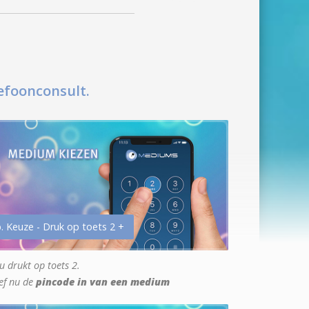
efoonconsult.
. Keuze - Druk op toets 2 +
u drukt op toets 2.
ef nu de
pincode in van een medium