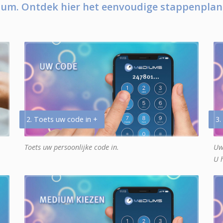
um. Ontdek hier het eenvoudige stappenplan
2. Toets uw code in +
3.
Toets uw persoonlijke code in.
Uw
U 