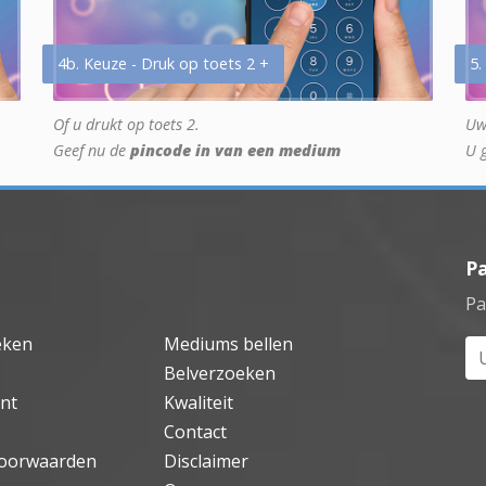
4b. Keuze - Druk op toets 2 +
5.
Of u drukt op toets 2.
Uw
Geef nu de
pincode in van een medium
U 
P
Pa
eken
Mediums bellen
Uw
Belverzoeken
nt
Kwaliteit
Contact
oorwaarden
Disclaimer