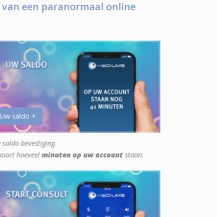
 van een paranormaal online
 Uw saldo +
 saldo bevestiging.
hoort hoeveel
minuten op uw account
staan.