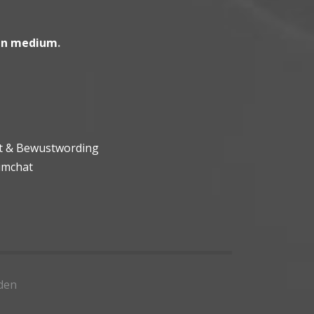
en medium
.
ht & Bewustwording
umchat
den