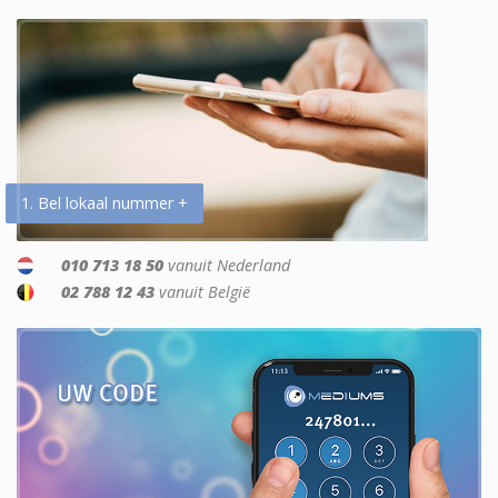
1. Bel lokaal nummer +
010 713 18 50
vanuit Nederland
02 788 12 43
vanuit België