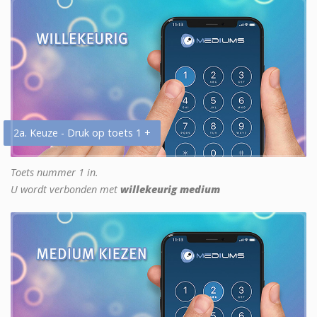
2a. Keuze - Druk op toets 1 +
Toets nummer 1 in.
U wordt verbonden met
willekeurig medium