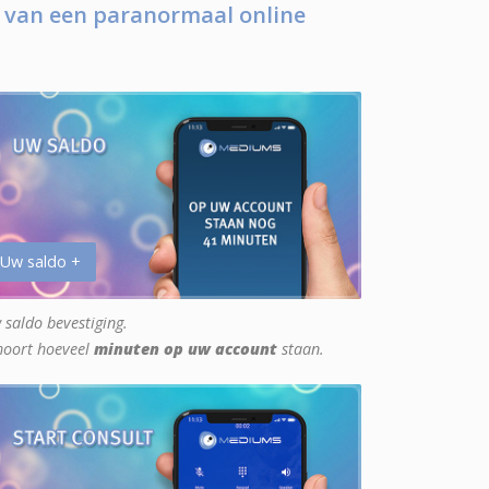
 van een paranormaal online
 Uw saldo +
 saldo bevestiging.
hoort hoeveel
minuten op uw account
staan.