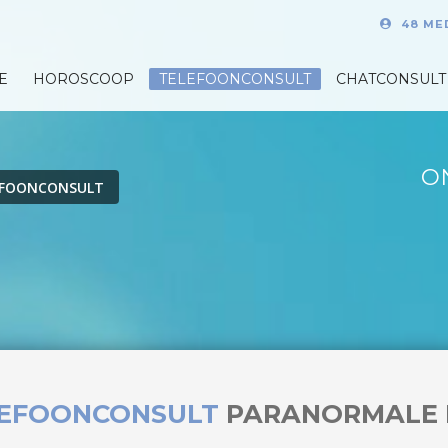
48 ME
E
HOROSCOOP
TELEFOONCONSULT
CHATCONSULT
O
EFOONCONSULT
LEFOONCONSULT
PARANORMALE 