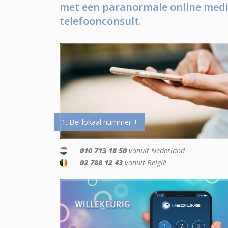
met een paranormale online medi
telefoonconsult.
1. Bel lokaal nummer +
010 713 18 50
vanuit Nederland
02 788 12 43
vanuit België