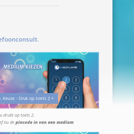
efoonconsult.
. Keuze - Druk op toets 2 +
u drukt op toets 2.
ef nu de
pincode in van een medium