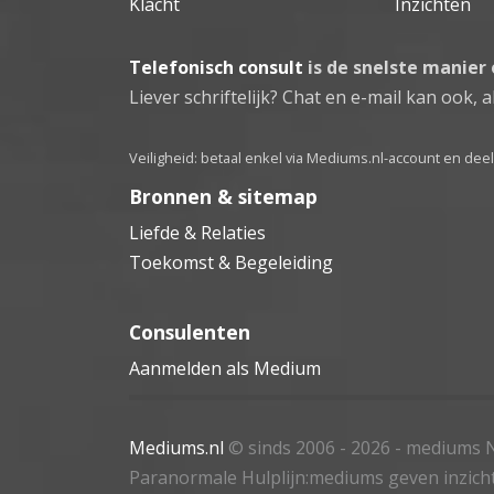
Klacht
Inzichten
Telefonisch consult
is de snelste manier
Liever schriftelijk? Chat en e-mail kan ook, al
Veiligheid: betaal enkel via Mediums.nl-account en de
Bronnen & sitemap
Liefde & Relaties
Toekomst & Begeleiding
Consulenten
Aanmelden als Medium
Mediums.nl
© sinds 2006 - 2026
- mediums N
Paranormale Hulplijn:mediums geven inzich