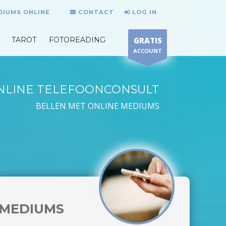
DIUMS ONLINE
CONTACT
LOG IN
TAROT
FOTOREADING
GRATIS
ACCOUNT
NLINE TELEFOONCONSULT
BELLEN MET ONLINE MEDIUMS
MEDIUMS