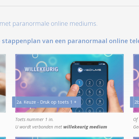
t met paranormale online mediums.
 stappenplan van een paranormaal online tel
2a. Keuze - Druk op toets 1 +
2b
Toets nummer 1 in.
Of 
U wordt verbonden met
willekeurig medium
Ge