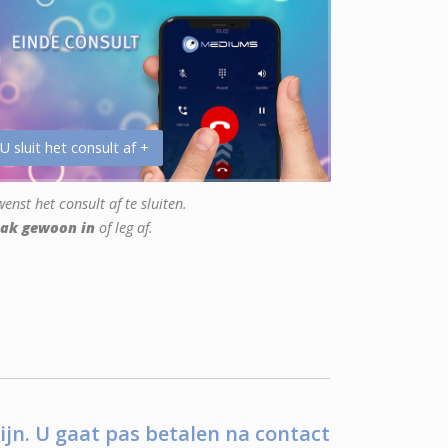
 U sluit het consult af +
enst het consult af te sluiten.
ak gewoon in
of leg af.
ijn. U gaat pas betalen na contact