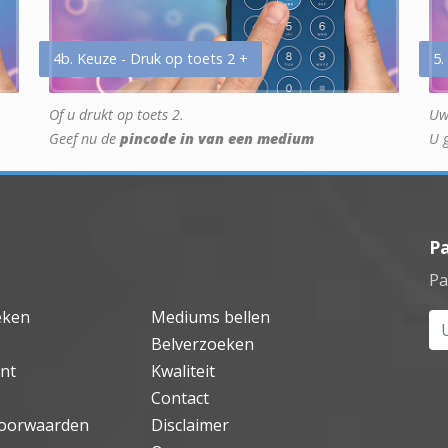
4b. Keuze - Druk op toets 2 +
5.
Of u drukt op toets 2.
Uw
Geef nu de
pincode in van een medium
U 
P
Pa
eken
Mediums bellen
Uw
Belverzoeken
nt
Kwaliteit
Contact
oorwaarden
Disclaimer