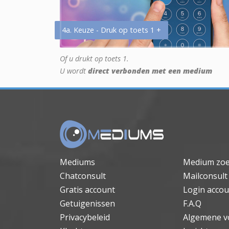
4a. Keuze - Druk op toets 1 +
Of u drukt op toets 1.
U wordt
direct verbonden met een medium
Mediums
Medium zo
Chatconsult
Mailconsult
Gratis account
Login accou
Getuigenissen
F.A.Q
Privacybeleid
Algemene v