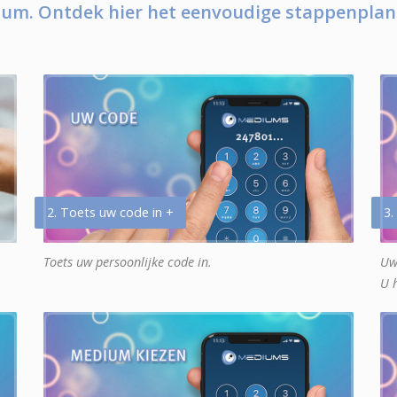
um. Ontdek hier het eenvoudige stappenplan
2. Toets uw code in +
3.
Toets uw persoonlijke code in.
Uw
U 