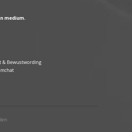
en medium
.
ht & Bewustwording
umchat
den