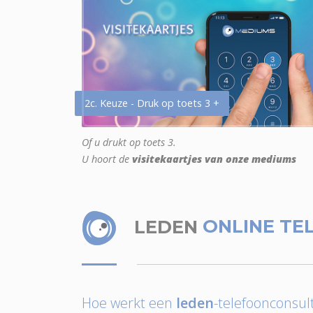
2c. Keuze - Druk op toets 3 +
Of u drukt op toets 3.
U hoort de
visitekaartjes van onze mediums
LEDEN
ONLINE TE
Hoe werkt een
leden
-telefoonconsult