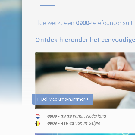
Hoe werkt een
0900
-telefoonconsul
Ontdek hieronder het eenvoudige
1. Bel Mediums-nummer +
0909 - 19 19
vanuit Nederland
0903 - 416 42
vanuit België