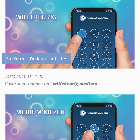
2a. Keuze - Druk op toets 1 +
Toets nummer 1 in.
U wordt verbonden met
willekeurig medium