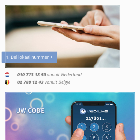
1. Bel lokaal nummer +
010 713 18 50
vanuit Nederland
02 788 12 43
vanuit België