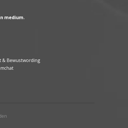
en medium
.
ht & Bewustwording
umchat
den