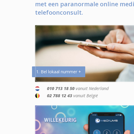
met een paranormale online medi
telefoonconsult.
1. Bel lokaal nummer +
010 713 18 50
vanuit Nederland
02 788 12 43
vanuit België