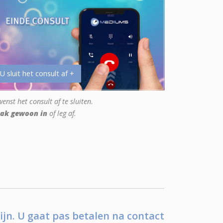
 U sluit het consult af +
enst het consult af te sluiten.
ak gewoon in
of leg af.
ijn. U gaat pas betalen na contact