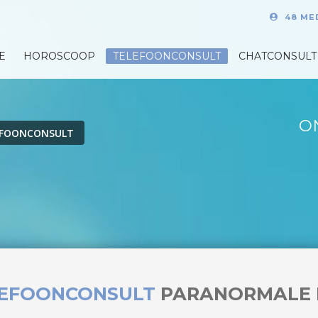
48 ME
E
HOROSCOOP
TELEFOONCONSULT
CHATCONSULT
O
EFOONCONSULT
LEFOONCONSULT
PARANORMALE 