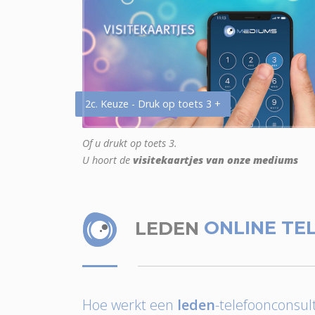
2c. Keuze - Druk op toets 3 +
Of u drukt op toets 3.
U hoort de
visitekaartjes van onze mediums
LEDEN
ONLINE TE
Hoe werkt een
leden
-telefoonconsult