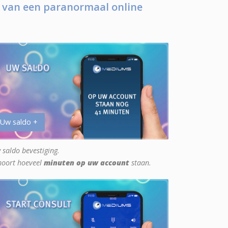
 van een paranormaal online
 Uw saldo +
 saldo bevestiging.
hoort hoeveel
minuten op uw account
staan.