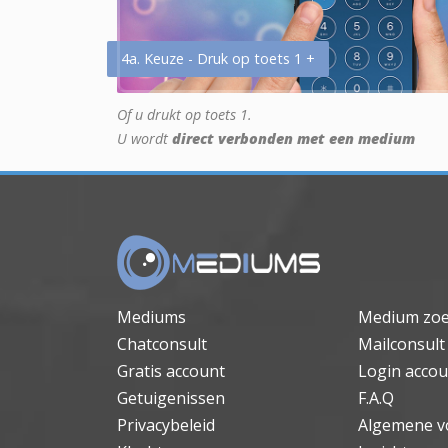
4a. Keuze - Druk op toets 1 +
Of u drukt op toets 1.
U wordt
direct verbonden met een medium
Mediums
Medium zo
Chatconsult
Mailconsult
Gratis account
Login accou
Getuigenissen
F.A.Q
Privacybeleid
Algemene v