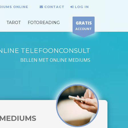
DIUMS ONLINE
CONTACT
LOG IN
TAROT
FOTOREADING
GRATIS
ACCOUNT
NLINE TELEFOONCONSULT
BELLEN MET ONLINE MEDIUMS
MEDIUMS