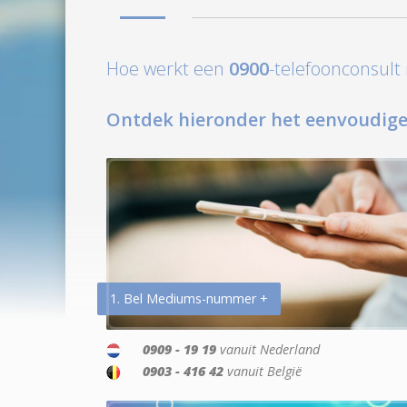
Hoe werkt een
0900
-telefoonconsul
Ontdek hieronder het eenvoudige
1. Bel Mediums-nummer +
0909 - 19 19
vanuit Nederland
0903 - 416 42
vanuit België