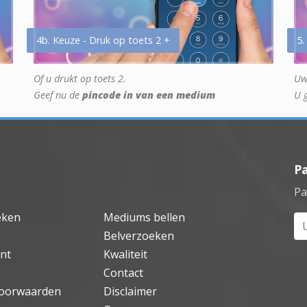
4b. Keuze - Druk op toets 2 +
5.
Of u drukt op toets 2.
Uw
Geef nu de
pincode in van een medium
U 
P
Pa
eken
Mediums bellen
Uw
Belverzoeken
nt
Kwaliteit
Contact
oorwaarden
Disclaimer