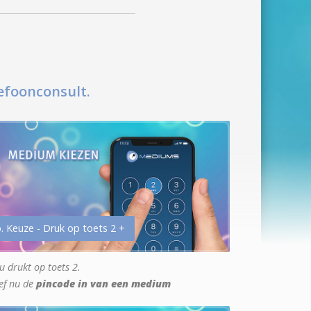
efoonconsult.
. Keuze - Druk op toets 2 +
u drukt op toets 2.
ef nu de
pincode in van een medium