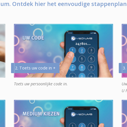
um. Ontdek hier het eenvoudige stappenplan
2. Toets uw code in +
3.
Toets uw persoonlijke code in.
Uw
U 