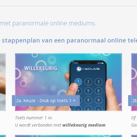
t met paranormale online mediums.
 stappenplan van een paranormaal online tel
2a. Keuze - Druk op toets 1 +
2b
Toets nummer 1 in.
Of 
U wordt verbonden met
willekeurig medium
Ge