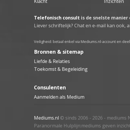
Klacht
Inzichten
Telefonisch consult
is de snelste manier
Liever schriftelijk? Chat en e-mail kan ook, al
Veiligheid: betaal enkel via Mediums.nl-account en de
Bronnen & sitemap
Liefde & Relaties
Toekomst & Begeleiding
Consulenten
Aanmelden als Medium
Mediums.nl
© sinds 2006 - 2026
- mediums N
Paranormale Hulplijn:mediums geven inzich