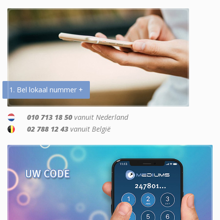
1. Bel lokaal nummer +
010 713 18 50
vanuit Nederland
02 788 12 43
vanuit België