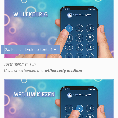
2a. Keuze - Druk op toets 1 +
Toets nummer 1 in.
U wordt verbonden met
willekeurig medium