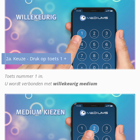
2a. Keuze - Druk op toets 1 +
Toets nummer 1 in.
U wordt verbonden met
willekeurig medium