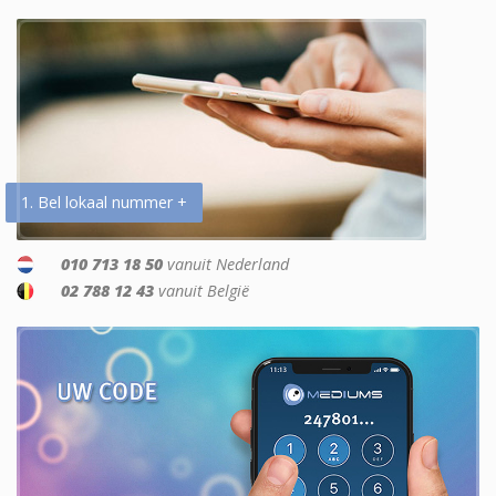
1. Bel lokaal nummer +
010 713 18 50
vanuit Nederland
02 788 12 43
vanuit België