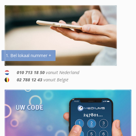
1. Bel lokaal nummer +
010 713 18 50
vanuit Nederland
02 788 12 43
vanuit België