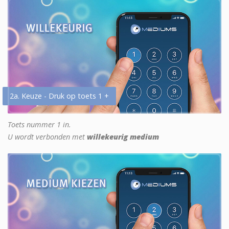
2a. Keuze - Druk op toets 1 +
Toets nummer 1 in.
U wordt verbonden met
willekeurig medium