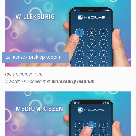
2a. Keuze - Druk op toets 1 +
Toets nummer 1 in.
U wordt verbonden met
willekeurig medium