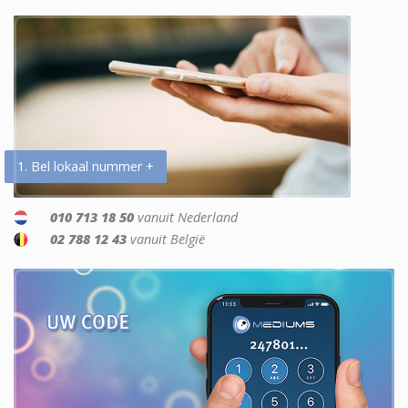
1. Bel lokaal nummer +
010 713 18 50
vanuit Nederland
02 788 12 43
vanuit België