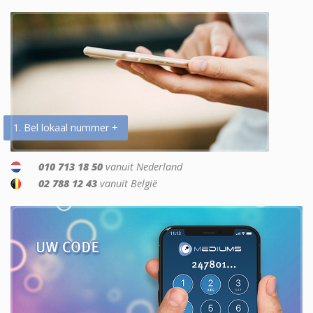
1. Bel lokaal nummer +
010 713 18 50
vanuit Nederland
02 788 12 43
vanuit België