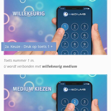
2a. Keuze - Druk op toets 1 +
Toets nummer 1 in.
U wordt verbonden met
willekeurig medium