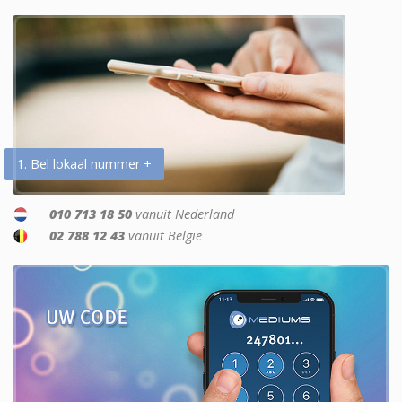
1. Bel lokaal nummer +
010 713 18 50
vanuit Nederland
02 788 12 43
vanuit België