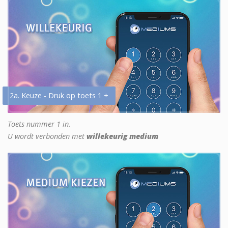
2a. Keuze - Druk op toets 1 +
Toets nummer 1 in.
U wordt verbonden met
willekeurig medium