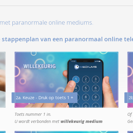
t met paranormale online mediums.
 stappenplan van een paranormaal online tel
2a. Keuze - Druk op toets 1 +
2b
Toets nummer 1 in.
Of 
U wordt verbonden met
willekeurig medium
Ge