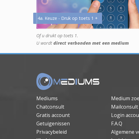
4a. Keuze - Druk op toets 1 +
Of u drukt op toets 1.
U wordt
direct verbonden met een medium
Mediums
Medium zo
Chatconsult
Mailconsult
Gratis account
Login accou
Getuigenissen
F.A.Q
Privacybeleid
Algemene v