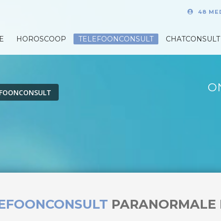
48 ME
E
HOROSCOOP
TELEFOONCONSULT
CHATCONSULT
O
EFOONCONSULT
LEFOONCONSULT
PARANORMALE 