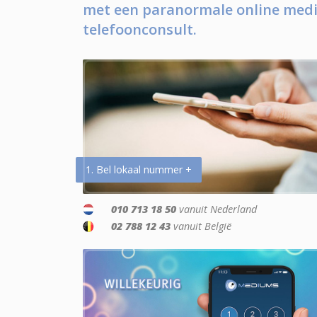
met een paranormale online medi
telefoonconsult.
1. Bel lokaal nummer +
010 713 18 50
vanuit Nederland
02 788 12 43
vanuit België