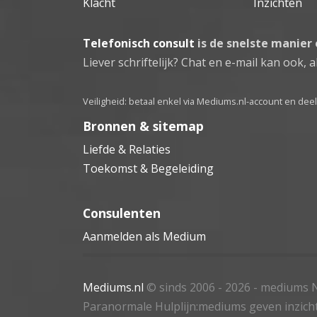
Klacht
Inzichten
Telefonisch consult
is de snelste manier
Liever schriftelijk? Chat en e-mail kan ook, al
Veiligheid: betaal enkel via Mediums.nl-account en de
Bronnen & sitemap
Liefde & Relaties
Toekomst & Begeleiding
Consulenten
Aanmelden als Medium
Mediums.nl
© sinds 2006 - 2026
- mediums N
Paranormale Hulplijn:mediums geven inzich