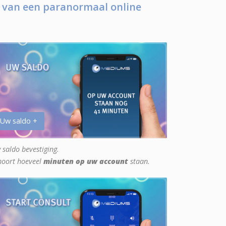
 van een paranormaal online
 Uw saldo +
 saldo bevestiging.
hoort hoeveel
minuten op uw account
staan.