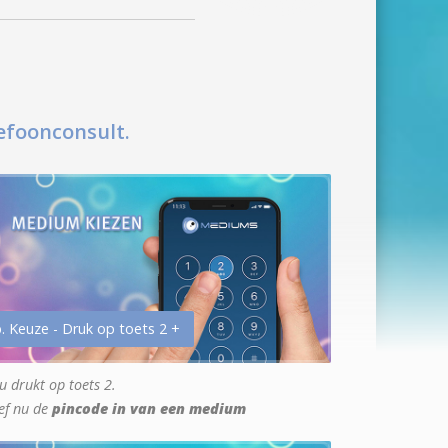
efoonconsult.
. Keuze - Druk op toets 2 +
u drukt op toets 2.
ef nu de
pincode in van een medium