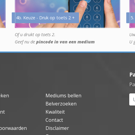
4b. Keuze - Druk op toets 2 +
5.
Of u drukt op toets 2.
Uw
Geef nu de
pincode in van een medium
U 
P
Pa
eken
Mediums bellen
Uw
Belverzoeken
nt
Kwaliteit
Contact
oorwaarden
Disclaimer