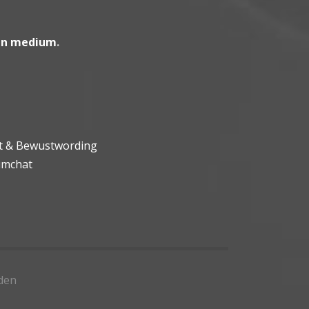
en medium
.
ht & Bewustwording
umchat
den