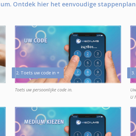
um. Ontdek hier het eenvoudige stappenplan
2. Toets uw code in +
3.
Toets uw persoonlijke code in.
Uw
U 