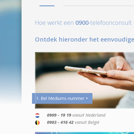
Hoe werkt een
0900
-telefoonconsul
Ontdek hieronder het eenvoudige
1. Bel Mediums-nummer +
0909 - 19 19
vanuit Nederland
0903 - 416 42
vanuit België