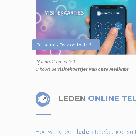
2c. Keuze - Druk op toets 3 +
Of u drukt op toets 3.
U hoort de
visitekaartjes van onze mediums
LEDEN
ONLINE TE
Hoe werkt een
leden
-telefoonconsult