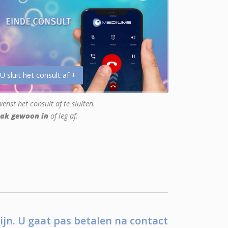
 U sluit het consult af +
enst het consult af te sluiten.
ak gewoon in
of leg af.
ijn. U gaat pas betalen na contact