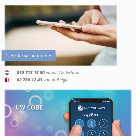
1. Bel lokaal nummer +
010 713 18 50
vanuit Nederland
02 788 12 43
vanuit België