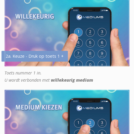
2a. Keuze - Druk op toets 1 +
Toets nummer 1 in.
U wordt verbonden met
willekeurig medium