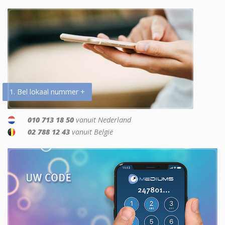
1. Bel lokaal nummer +
010 713 18 50
vanuit Nederland
02 788 12 43
vanuit België