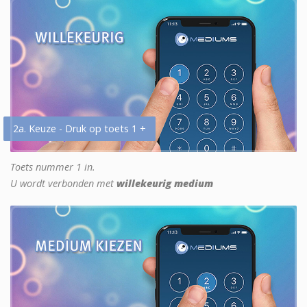
2a. Keuze - Druk op toets 1 +
Toets nummer 1 in.
U wordt verbonden met
willekeurig medium