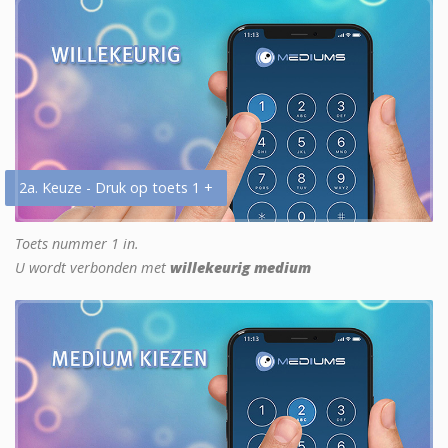
2a. Keuze - Druk op toets 1 +
Toets nummer 1 in.
U wordt verbonden met
willekeurig medium