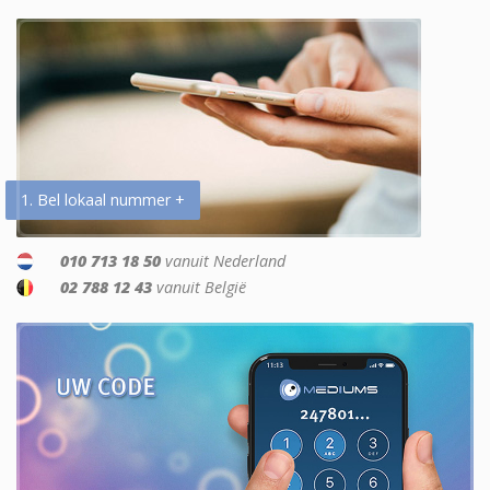
1. Bel lokaal nummer +
010 713 18 50
vanuit Nederland
02 788 12 43
vanuit België